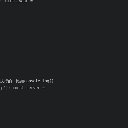
： birth_year =
，比如console.log()
); const server =