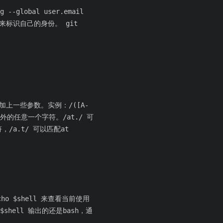
g --global user.email
，用来标识自己的身份。 git
上一些参数。实例：/([A-
符外的任意一个字符。/at./ 可
/a.t/ 可以匹配at
o $shell 来查看当前使用
 $shell 输出的还是bash，通