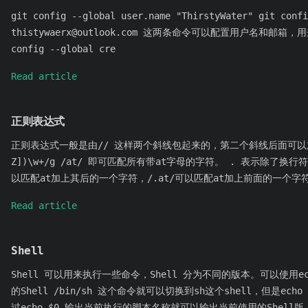
git config --global user.name "ThirstyWater" git confi
thistywaerx@outlook.com 这两条命令可以配置用户名和邮箱
config --global cre
Read article
正则表达式
正则表达式一般是由// 这样两个斜线包起来的，第二个斜线后面可以加
Z])\w+/g /at/ 即可匹配所有带at字母的字符。 . 表示除了换行
以匹配at加上其后的一个字符，/.at/可以匹配at加上前面的一个字符，
Read article
Shell
Shell 可以用来执行一些命令，Shell 分为不同的版本。可以使用ech
的Shell /bin/sh 这个命令就可以切换到sh这个shell，但是echo
过echo $0 输出当前执行的脚本名称就可以输出当前使用的Shell版