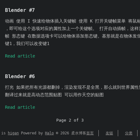
Blender #7
动画 使用 I 快速给物体插入关键帧 使用 K 打开关键帧菜单 将鼠
，即可给这个选项对应的属性加上一个关键帧。 打开自动插帧，这样
帧 形态键 在数据选项卡可以给物体添加形态键。基形就是在物体发
键1，我们可以改变键1
Read article
Blender #6
打光 如果把所有光源都删掉，渲染发现不是全黑，那么就到世界属性里
翻译过来就是高动态范围贴图 可以用作天空的贴图
Read article
Page 2 of 3
e is
higan
Powered by
Halo
©
2026
柔水博客
首页
友链
分类