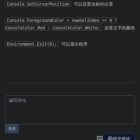
Console.SetCursorPosition
可以设置光标的位置
Console.ForegroundColor = nowSelIndex == 0 ?
ConsoleColor.Red : ConsoleColor.White;
设置文字的颜色
Environment.Exit(0);
可以退出程序